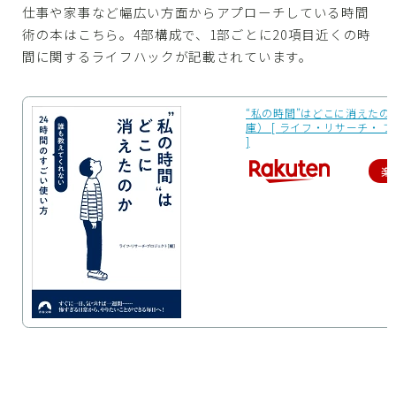
仕事や家事など幅広い方面からアプローチしている時間
術の本はこちら。4部構成で、1部ごとに20項目近くの時
間に関するライフハックが記載されています。
“私の時間”はどこに消えたの
庫） [ ライフ・リサーチ・ 
]
楽